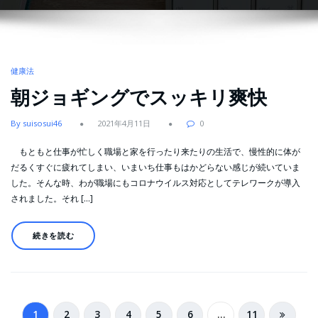
健康法
朝ジョギングでスッキリ爽快
By suisosui46
2021年4月11日
0
もともと仕事が忙しく職場と家を行ったり来たりの生活で、慢性的に体が
だるくすぐに疲れてしまい、いまいち仕事もはかどらない感じが続いていま
した。そんな時、わが職場にもコロナウイルス対応としてテレワークが導入
されました。それ […]
続きを読む
投
1
2
3
4
5
6
…
11