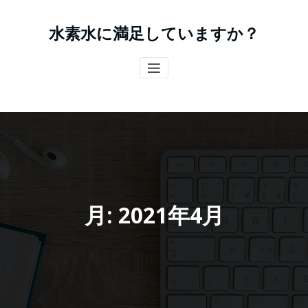
コ
ン
水素水に満足していますか？
テ
ン
ツ
へ
ス
キ
ッ
プ
月:
2021年4月