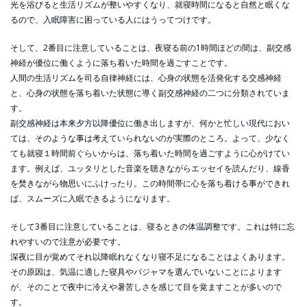
光を浴びると生活リズムが整いやすくなり、就寝時間になると自然と眠くな
るので、入眠障害に困っている人にはうってつけです。
そして、2番目に注意していることは、夜寝る前の1時間ほどの間は、副交感
神経が優位に働くように落ち着いた時間を過ごすことです。
人間の生活リズムを司る自律神経には、心身の状態を活発化する交感神経
と、心身の状態を落ち着いた状態に導く副交感神経の二つに分類されていま
す。
副交感神経は本来夕方以降優位に働き出しますが、何かと忙しい現代におい
ては、そのような事は考えていられないのが実際のところ。よって、少なく
ても就寝１時間前ぐらいからは、落ち着いた時間を過ごすように心がけてい
ます。例えば、ユッタリとした音楽を聴きながらエッセイを読んだり、線香
を焚きながら物思いにふけったり。この時間帯に心を落ち着ける事ができれ
ば、スムーズに入眠できるようになります。
そして3番目に注意していることは、寝るときの体温調整です。これは特に忘
れやすいので注意が必要です。
深夜に目が覚めてそれ以降眠れなくなり寝不足になることはよくあります。
その原因は、気温に適した寝具やパジャマを選んでいないことによります
が、そのことで夜中に冷えや暑苦しさを感じて目を覚ますことが多いので
す。