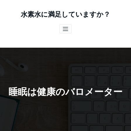
コ
ン
水素水に満足していますか？
テ
ン
ツ
へ
ス
キ
ッ
プ
睡眠は健康のバロメーター