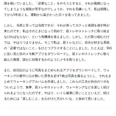
識を抱いていました。「必要なこと」をやろうとすると、それが義務になっ
てしまうような感覚が苦手なのでしょうか。それを毛嫌いして、私は就職し
てから5年近くも、運動から遠ざかった日々を送ってきました。
しかし、当然と言っては当然ですが、それが祟ってガクッと体調を崩す時が
来たのです。私はそのときになって初めて、筋トレやストレッチに取り組ま
なければならない、という危機感を覚えました。しかし、ただ取り組むだけ
では、やはりつまりません。そこで私は、筋トレなどに、自分が好きな系統
の「必要ではないこと」をひとつプラスすることにしました。たとえば、SNS
に近い見た目のメモ帳アプリをダウンロードし、筋トレやストレッチに取り
組んだ都度、誰かに自慢するかのようにメモを取りました。
また、絵日記のように写真をまとめられるアプリをダウンロードして、ウォ
ーキングの最中に心が動いた景色を必ず1枚は写真を撮るようにし、それをま
とめてウォーキングアルバムを作成しました。これらの工夫が自分のツボを
ついたようで、無事、筋トレやストレッチ、ウォーキングなどを楽しく続け
られるようになったのです。やはり、いくら健康に良いことといえど、続け
るためには「楽しむこと」を心がけた方がいいな、と改めて思いました。