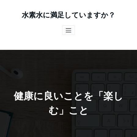
コ
ン
水素水に満足していますか？
テ
ン
ツ
へ
ス
キ
ッ
プ
健康に良いことを「楽し
む」こと