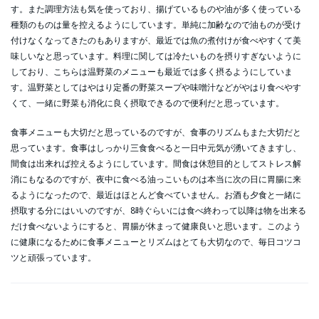
す。また調理方法も気を使っており、揚げているものや油が多く使っている
種類のものは量を控えるようにしています。単純に加齢なので油ものが受け
付けなくなってきたのもありますが、最近では魚の煮付けが食べやすくて美
味しいなと思っています。料理に関しては冷たいものを摂りすぎないように
しており、こちらは温野菜のメニューも最近では多く摂るようにしていま
す。温野菜としてはやはり定番の野菜スープや味噌汁などがやはり食べやす
くて、一緒に野菜も消化に良く摂取できるので便利だと思っています。
食事メニューも大切だと思っているのですが、食事のリズムもまた大切だと
思っています。食事はしっかり三食食べると一日中元気が湧いてきますし、
間食は出来れば控えるようにしています。間食は休憩目的としてストレス解
消にもなるのですが、夜中に食べる油っこいものは本当に次の日に胃腸に来
るようになったので、最近はほとんど食べていません。お酒も夕食と一緒に
摂取する分にはいいのですが、8時ぐらいには食べ終わって以降は物を出来る
だけ食べないようにすると、胃腸が休まって健康良いと思います。このよう
に健康になるために食事メニューとリズムはとても大切なので、毎日コツコ
ツと頑張っています。