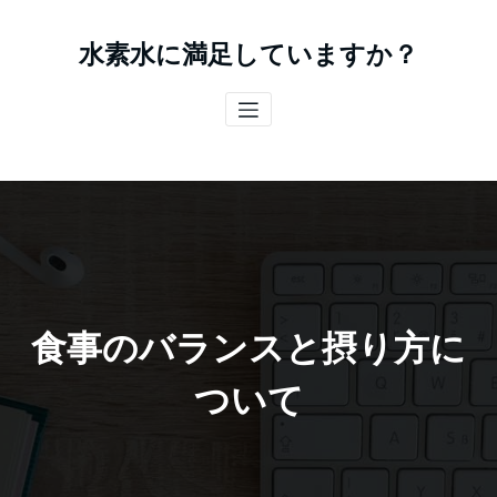
コ
ン
水素水に満足していますか？
テ
ン
ツ
へ
ス
キ
ッ
プ
食事のバランスと摂り方に
ついて