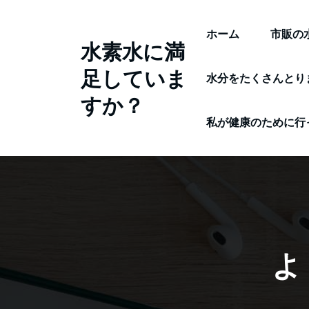
コ
ン
ホーム
市販の
水素水に満
テ
足していま
ン
水分をたくさんとり
ツ
すか？
へ
私が健康のために行
ス
キ
ッ
プ
よ