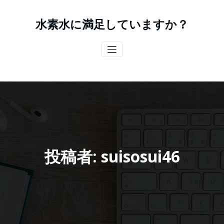
コ
ン
水素水に満足していますか？
テ
ン
ツ
へ
ス
キ
ッ
プ
投稿者:
suisosui46