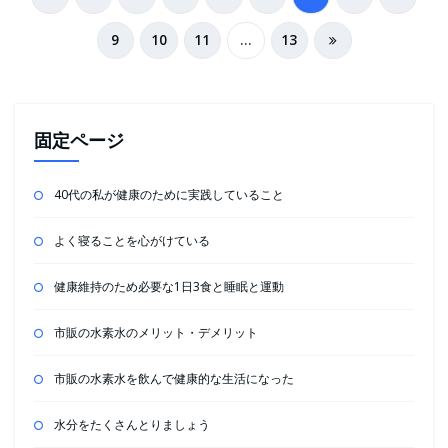
稿
9
10
11
…
13
の
ペ
ー
固定ページ
ジ
送
40代の私が健康のために実践していること
り
よく寝ることを心がけている
健康維持のため必要な1日3食と睡眠と運動
市販の水素水のメリット・デメリット
市販の水素水を飲んで健康的な生活になった
水分をたくさんとりましょう