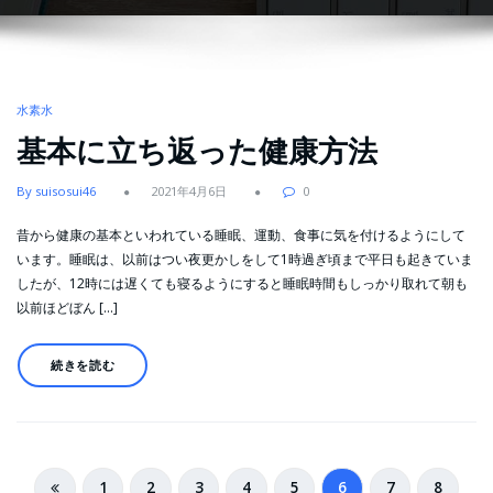
水素水
基本に立ち返った健康方法
By suisosui46
2021年4月6日
0
昔から健康の基本といわれている睡眠、運動、食事に気を付けるようにして
います。睡眠は、以前はつい夜更かしをして1時過ぎ頃まで平日も起きていま
したが、12時には遅くても寝るようにすると睡眠時間もしっかり取れて朝も
以前ほどぼん […]
続きを読む
投
1
2
3
4
5
6
7
8