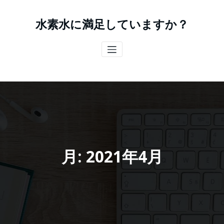
コ
ン
水素水に満足していますか？
テ
ン
ツ
へ
ス
キ
ッ
プ
月:
2021年4月