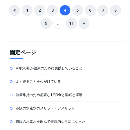
投
1
2
3
4
5
6
7
8
稿
9
…
11
の
ペ
ー
固定ページ
ジ
送
40代の私が健康のために実践していること
り
よく寝ることを心がけている
健康維持のため必要な1日3食と睡眠と運動
市販の水素水のメリット・デメリット
市販の水素水を飲んで健康的な生活になった