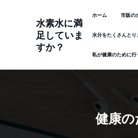
コ
ン
ホーム
市販の
水素水に満
テ
足していま
ン
水分をたくさんとり
ツ
すか？
へ
私が健康のために行
ス
キ
ッ
プ
健康の