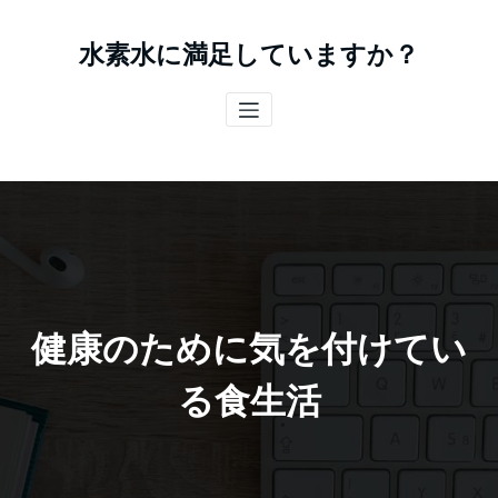
コ
ン
水素水に満足していますか？
テ
ン
ツ
へ
ス
キ
ッ
プ
健康のために気を付けてい
る食生活