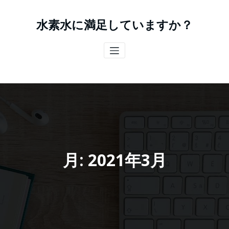
コ
ン
水素水に満足していますか？
テ
ン
ツ
へ
ス
キ
ッ
プ
月:
2021年3月