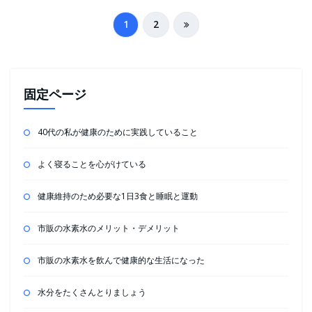
投
1
2
稿
の
ペ
固定ページ
ー
40代の私が健康のために実践していること
ジ
送
よく寝ることを心がけている
り
健康維持のため必要な1日3食と睡眠と運動
市販の水素水のメリット・デメリット
市販の水素水を飲んで健康的な生活になった
水分をたくさんとりましょう