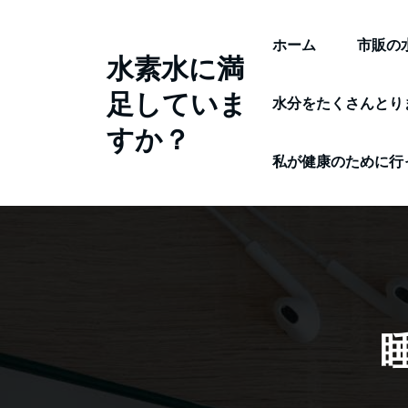
コ
ン
ホーム
市販の
水素水に満
テ
足していま
ン
水分をたくさんとり
ツ
すか？
へ
私が健康のために行
ス
キ
ッ
プ