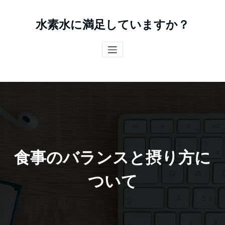
コ
ン
水素水に満足していますか？
テ
ン
ツ
へ
ス
キ
ッ
プ
食事のバランスと摂り方に
ついて