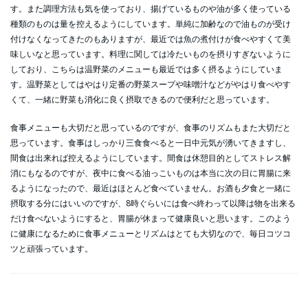
す。また調理方法も気を使っており、揚げているものや油が多く使っている
種類のものは量を控えるようにしています。単純に加齢なので油ものが受け
付けなくなってきたのもありますが、最近では魚の煮付けが食べやすくて美
味しいなと思っています。料理に関しては冷たいものを摂りすぎないように
しており、こちらは温野菜のメニューも最近では多く摂るようにしていま
す。温野菜としてはやはり定番の野菜スープや味噌汁などがやはり食べやす
くて、一緒に野菜も消化に良く摂取できるので便利だと思っています。
食事メニューも大切だと思っているのですが、食事のリズムもまた大切だと
思っています。食事はしっかり三食食べると一日中元気が湧いてきますし、
間食は出来れば控えるようにしています。間食は休憩目的としてストレス解
消にもなるのですが、夜中に食べる油っこいものは本当に次の日に胃腸に来
るようになったので、最近はほとんど食べていません。お酒も夕食と一緒に
摂取する分にはいいのですが、8時ぐらいには食べ終わって以降は物を出来る
だけ食べないようにすると、胃腸が休まって健康良いと思います。このよう
に健康になるために食事メニューとリズムはとても大切なので、毎日コツコ
ツと頑張っています。