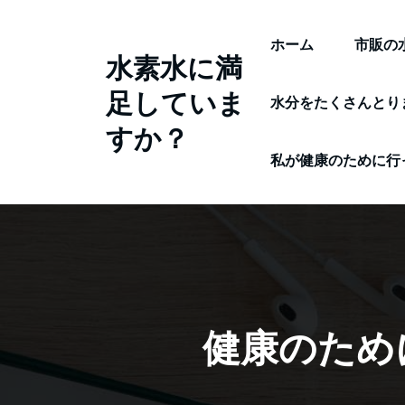
コ
ン
ホーム
市販の
水素水に満
テ
足していま
ン
水分をたくさんとり
ツ
すか？
へ
私が健康のために行
ス
キ
ッ
プ
健康のため