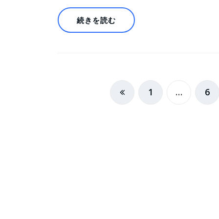
続きを読む
投
1
…
6
稿
の
ペ
ー
ジ