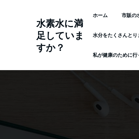
コ
ン
ホーム
市販の
水素水に満
テ
足していま
ン
水分をたくさんとり
ツ
すか？
へ
私が健康のために行
ス
キ
ッ
プ