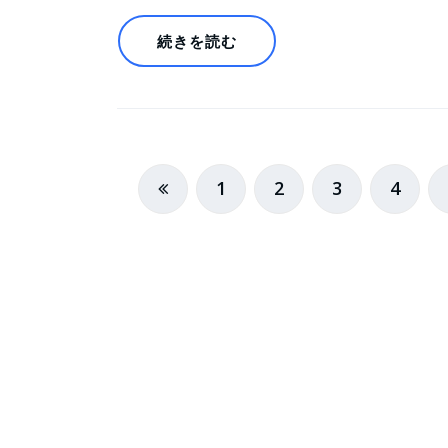
続きを読む
投
1
2
3
4
稿
の
ペ
ー
ジ