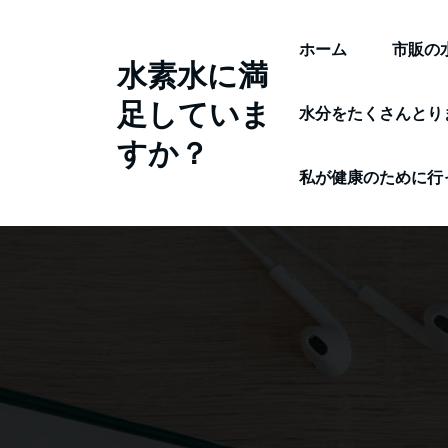
コ
ン
ホーム
市販の
水素水に満
テ
足していま
ン
水分をたくさんとり
ツ
すか？
へ
私が健康のために行
ス
キ
ッ
プ