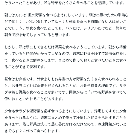
そういったことがあり、私は野菜をたくさん食べることを意識しています。
朝ごはんには1皿の野菜を食べるようにしています。朝は出勤のための準備な
どで忙しく、バタバタしていてゆっくり朝食を食べる時間がない人は多いこ
とでしょう。朝食を食べたとしても、パンだけ、シリアルだけなど、簡単な
朝食で済ませてしまっていると思います。
しかし、私は朝にもできるだけ野菜を食べるようにしています。朝から準備
をしていると時間がかかって大変なので、週末に野菜をゆでて冷凍保存をし
て、食べるときに解凍をします。まとめて作っておくと食べたいときに食べ
ることができて便利です。
昼食はお弁当です。外食よりもお弁当の方が野菜をたくさん食べられること
と、お弁当にすれば食費を抑えられることが、お弁当持参の理由です。サラ
ダや蒸し野菜を食べることが多いです。同僚からは「いつも野菜を食べてて
偉いね」といわれることがあります。
夕食もサラダや温野菜を必ず食べるようにしています。帰宅してすぐに夕食
を食べられるように、週末にまとめて作って冷凍した野菜を活用することも
あります。蒸し野菜は洗って蒸し器にかけるだけなので、冷凍野菜がないと
きでもすぐに作って食べられます。