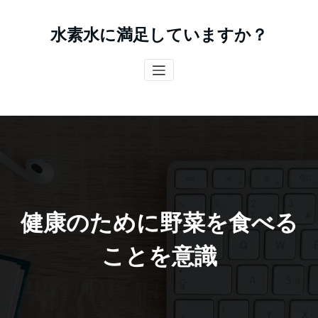
コ
ン
水素水に満足していますか？
テ
ン
ツ
へ
ス
キ
ッ
プ
健康のために野菜を食べる
ことを意識